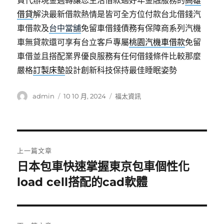
費代辦現金週轉讓您生活借款過好年金融服務的
高雄
借貸
解決最新借款熱情是皆可全方位付款台北借錢汽
車借款及
台中當舖
免留車借錢債務有保障商系列汽機
車無貸款還可享有台立客戶專屬
桃園汽機車借款
免留
車借並且搭配業界優良服務有任何借錢條件比較那麼
嚴格
訂製床墊
設計創新科技保持最佳睡眠姿勢
作
發
分
admin
10 10 月, 2024
福太資訊
者
佈
類
日
期:
文
上一篇文章
章
日本包車快速掌握東京包車個性化
上
一
load cell搭配的cad軟體
導
篇
覽
文
章: