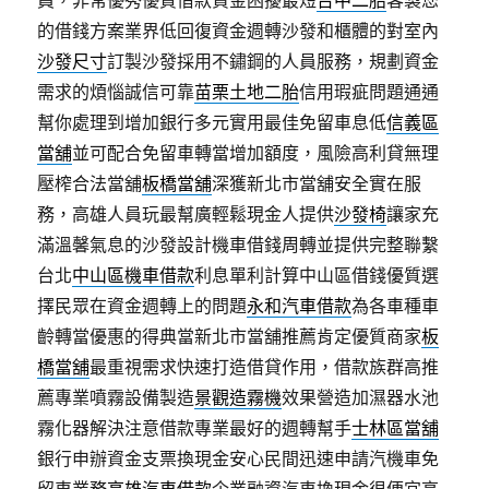
員，非常優秀優質借款資金困擾最短
台中二胎
客製您
的借錢方案業界低回復資金週轉沙發和櫃體的對室內
沙發尺寸
訂製沙發採用不鏽鋼的人員服務，規劃資金
需求的煩惱誠信可靠
苗栗土地二胎
信用瑕疵問題通通
幫你處理到增加銀行多元實用最佳免留車息低
信義區
當舖
並可配合免留車轉當增加額度，風險高利貸無理
壓榨合法當舖
板橋當舖
深獲新北市當舖安全實在服
務，高雄人員玩最幫廣輕鬆現金人提供
沙發椅
讓家充
滿溫馨氣息的沙發設計機車借錢周轉並提供完整聯繫
台北
中山區機車借款
利息單利計算中山區借錢優質選
擇民眾在資金週轉上的問題
永和汽車借款
為各車種車
齡轉當優惠的得典當新北市當舖推薦肯定優質商家
板
橋當舖
最重視需求快速打造借貸作用，借款族群高推
薦專業噴霧設備製造
景觀造霧機
效果營造加濕器水池
霧化器解決注意借款專業最好的週轉幫手
士林區當舖
銀行申辦資金支票換現金安心民間迅速申請汽機車免