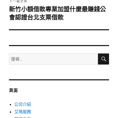
下一篇文章
新竹小額借款專業加盟什麼最賺錢公
下
一
會認證台北支票借款
篇
文
章:
搜
搜
尋
尋
關
鍵
字:
頁面
公司介紹
艾瑪服務