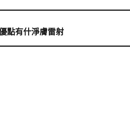
優點有什淨膚雷射