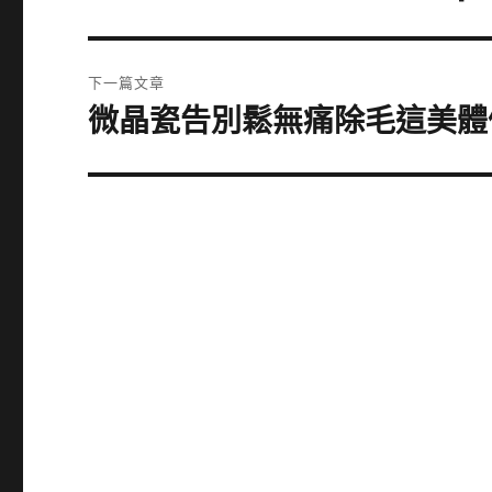
一
導
篇
覽
文
下一篇文章
章:
微晶瓷告別鬆無痛除毛這美體
下
一
篇
文
章: