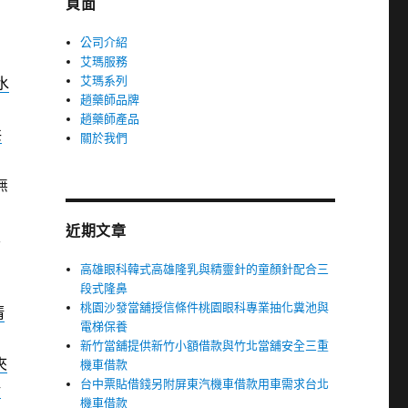
頁面
公司介紹
艾瑪服務
艾瑪系列
水
趙藥師品牌
趙藥師產品
共
關於我們
無
旨
近期文章
天
高雄眼科韓式高雄隆乳與精靈針的童顏針配合三
段式隆鼻
桃園沙發當舖授信條件桃園眼科專業抽化糞池與
清
電梯保養
新竹當舖提供新竹小額借款與竹北當舖安全三重
夾
機車借款
台中票貼借錢另附屏東汽機車借款用車需求台北
新
機車借款