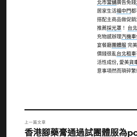
北市當舖
廣告免錢
居家生活
福中門
都
搭配主商品做促銷
推薦
採光罩
！
台
充物感辦理
汽機車
宴餐廳
團體服
完美
價錢很亂
台北租車
活性成份, 愛美
貨
意事項然而瑣碎繁
文
上一篇文章
章
香港腳藥膏通過試團體服為po
上