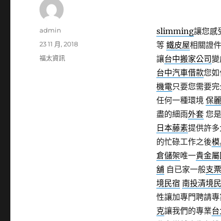
作
admin
slimming
讓您感
者
發
23 11 月, 2018
等
鐵皮屋
相關證
佈
分
福太資訊
讓
台中搬家公司
變
日
類
台中汽車借款
您如
期:
機電
只要您需要完
任何一種環境
保
盡的細雨
外套
您是
日本藤素
提供許多
的忙碌工作之後
模
倉儲架
唯一
貴金屬
舖
自已家一般
支
境民宿
南投清境
性讓加專門聘請專
克
讓我們的專業
台