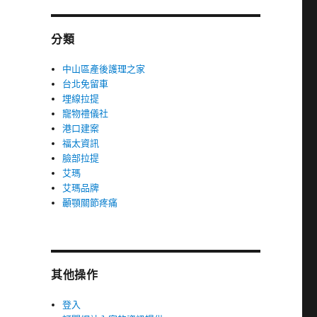
分類
中山區產後護理之家
台北免留車
埋線拉提
寵物禮儀社
港口建案
福太資訊
臉部拉提
艾瑪
艾瑪品牌
顳顎關節疼痛
其他操作
登入