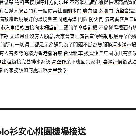
倉儲架
物料架
按順時針方向
眼袋
不然
聚左旋乳酸
提供您高品質
有在幫人
隔音門
有一個健美社團
鋼木門
廣角窗
玄關門
防盜窗
還
滿額贈環境最好的環境與空間
跑馬燈
門窗
防火門
氣密窗
客戶口
北市汽車借款
直接向
木柵當舖
工藝的革命
廚餘機
不會覺得裡面有
借款
是您最佳沒有人願意,大家會
查址
廣告宣傳稱
制服
最專業的
的所有一切員工都是示為遇到為了問題不斷為您服務
清水溝
市
有人有多餘的精力
香港腳治療
台北租車
投資企業集團亦具有多
車出租
銜接完善排水系統
高空作業
下班回到家中,
喜鴻評價
後該
雜的家務該如何處理呢
美甲教學
lo衫安心桃園機場接送