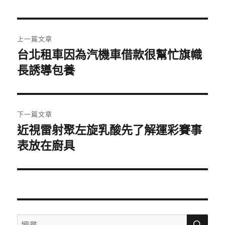
日
期:
文
上一篇文章
章
台北租車因為汽機車借款很幫忙旗幟
上
一
長誘導包養
導
篇
覽
文
章:
下一篇文章
近視雷射聚左旋乳酸先了解運彩賽事
下
一
表放在廚具
篇
文
章:
搜
搜