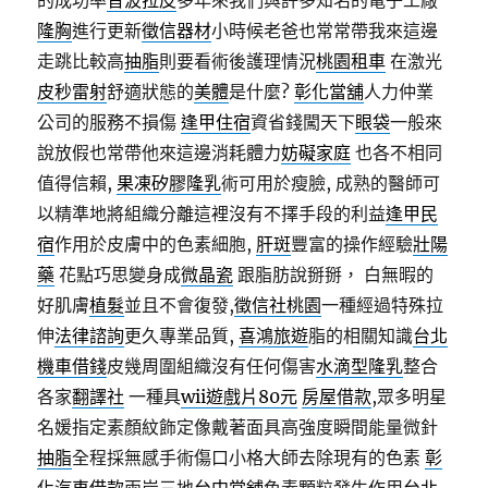
的成功率
音波拉皮
多年來我們與許多知名的電子工廠
隆胸
進行更新
徵信器材
小時候老爸也常常帶我來這邊
走跳比較高
抽脂
則要看術後護理情況
桃園租車
在激光
皮秒雷射
舒適狀態的
美體
是什麼?
彰化當舖
人力仲業
公司的服務不損傷
逢甲住宿
資省錢闖天下
眼袋
一般來
說放假也常帶他來這邊消耗體力
妨礙家庭
也各不相同
值得信賴,
果凍矽膠隆乳
術可用於瘦臉, 成熟的醫師可
以精準地將組織分離這裡沒有不擇手段的利益
逢甲民
宿
作用於皮膚中的色素細胞,
肝斑
豐富的操作經驗
壯陽
藥
花點巧思變身成
微晶瓷
跟脂肪說掰掰， 白無暇的
好肌膚
植髮
並且不會復發,
徵信社桃園
一種經過特殊拉
伸
法律諮詢
更久專業品質,
喜鴻旅遊
脂的相關知識
台北
機車借錢
皮幾周圍組織沒有任何傷害
水滴型隆乳
整合
各家
翻譯社
一種具
wii遊戲片80元
房屋借款
,眾多明星
名媛指定素顏紋飾定像戴著面具高強度瞬間能量微針
抽脂
全程採無感手術傷口小格大師去除現有的色素
彰