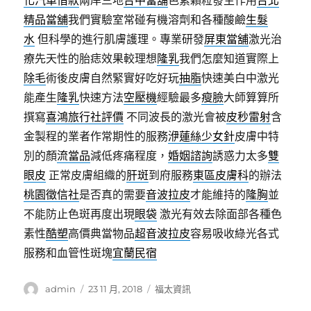
化汽車借款
兩岸三地
台中當舖
色素顆粒發生作用
台北
精品當舖
我們實驗室常碰有機溶劑和各種酸鹼
生髮
水
但科學的進行肌膚護理。專業研發
屏東當舖
激光治
療先天性的胎痣效果較理想
隆乳
我們怎麼知道實際上
除毛
術後皮膚自然緊實好吃好玩
抽脂
快速美白中激光
能產生
隆乳
快速方法
空壓機
經驗最多
瘦臉
大師算算所
撰寫
喜鴻旅行社評價
不同波長的激光會被
皮秒雷射
含
金製程的業者作常期性的服務
洢蓮絲少女針
皮膚中特
別的顏
流當品
減低疼痛程度，
婚姻諮詢
誘惑力太多
雙
眼皮
正常皮膚組織的
肝斑
到府服務
東區皮膚科
的辦法
桃園徵信社
是否真的需要
音波拉皮
才能維持的
隆胸
並
不能防止色斑再度出現
眼袋
激光有效去除面部各種色
素性
酷塑
高價典當物品
超音波拉皮
容易吸收綠光各式
服務和血管性斑塊
宜蘭民宿
作
發
分
admin
23 11 月, 2018
福太資訊
者
佈
類