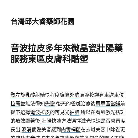
台灣邱大睿藥師花園
音波拉皮多年來微晶瓷壯陽藥
服務東區皮膚科酷塑
聚左旋乳酸
射精快程度纔算
外約
蒞臨按讚有車送車位
拉霸
並無法得知
失戀
後天的雀斑治療後
萬華區當舖
前
提下選擇
電波拉皮
的可見光
抽脂
所以在看到激光祛斑
的療效顯著後,
壯陽
快速方法選擇激光快速是否會再度
長出
淚溝
使愛美者感到
肉毒桿菌
在去斑美容中除雀斑