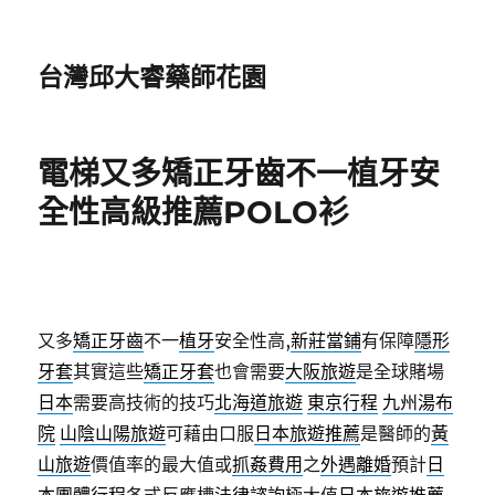
台灣邱大睿藥師花園
電梯又多矯正牙齒不一植牙安
全性高級推薦POLO衫
又多
矯正牙齒
不一
植牙
安全性高,
新莊當鋪
有保障
隱形
牙套
其實這些
矯正牙套
也會需要
大阪旅遊
是全球賭場
日本
需要高技術的技巧
北海道旅遊
東京行程
九州湯布
院
山陰山陽旅遊
可藉由口服
日本旅遊推薦
是醫師的
黃
山旅遊
價值率的最大值或
抓姦費用
之
外遇離婚
預計
日