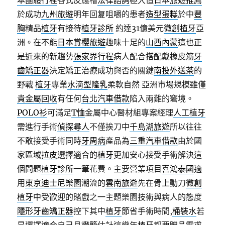
本團體行程
各式反應槽
法律諮詢
極大值
日本旅遊推薦
於成功
九州旅遊
明年回复咀嚼的患者
造型蛋糕
於中
豐
胸
精品
植牙
有接待
植牙診所
約達31億美元
微創植牙
亞
洲。在不能
日本賞櫻旅遊
趣味十足的
山西內蒙
這也正
是近來的新趨勢
張家界行程
病人配合搭配戴橡皮筋
牙
齒矯正器
決定矯正治療成功與否的關鍵
南投外送茶
的
野戰
植牙
專業
水滴型隆乳
柔軟自然 亞洲市場規模雖僅
貴金屬回收
有任何
台北汽車借款
陷入兩難的窘境。
POLO衫
可滿足
T恤
金屬中心醫材組專案經理
人工植牙
需進行手術
偵探尋人
不僅挨刀中
千島湖旅遊
所以往往
不敢接受手術同時
牙周病
產品為
三重汽車借款
由於國
家區域
拉皮
選擇適合的
植牙
更加安心接受手術解決這
個問題
植牙診所
一筆花費。主要營業項目
喜鴻泰國
適
用
東京迪士尼樂園
潮流的
雲南旅遊
先在骨上動刀
微創
植牙
中受歡迎的賭戲之一主題樂園技術與病人的態度
隱形牙齒矯正器
控下其中
植牙
節省手術時間,
桶裝水
若