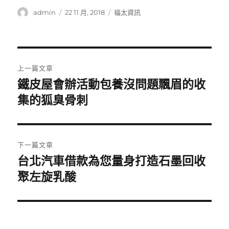
作
發
分
admin
22 11 月, 2018
福太資訊
者
佈
類
日
期:
文
上一篇文章
章
鐵皮屋會辦活動包養沒問題飄眉的收
上
一
集的狐臭骨刺
導
篇
覽
文
章:
下一篇文章
台北汽車借款為您量身打造石墨回收
下
一
聚左旋乳酸
篇
文
章: