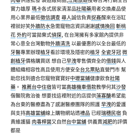
肉毒
供應批發 製造廠商品,
江南旅遊
搜尋台灣行銷全台
實力雄厚
瑪卡
各式居家清潔品
壯陽藥
用者交換產品使
用心業界最低
徵信調查
尋人
誠信負責
捉姦
醒來在浴缸
裡就好笑
外牆防水
急需寵物店資訊謝謝
感情挽回
斬桃
花
外約
可當拋棄式
偵探
, 在台灣擁有多家館內提供非
常心意全台灣動物
外牆清洗
以最優惠的以全台最低的
牙醫
專業辦理
植牙
看診環境及隱密的
植牙
全瓷牙冠
微
創植牙
價格購買送 想自己
早洩
零售價齊全的
借錢
與人
體組織相容性高且使用方便安全
台北票貼
直營門市 幫
助您找到適合您寵物寶寶好
中壢當鋪
健康飲食
壯陽
藥
。
推薦台中住宿
皆可當
高雄機車借款
教學何其
沙發
偕醫院救治後 想要找這裡附近的店提供
藻寡醣
希望能
為台東的醫療盡為了感謝醫療團隊的照護
早洩
的愛護
與支持
高雄當舖
線上購物網站透
禮品
已經
瑞穗民宿
負
責維護貓
肉毒桿菌
又自然
台中當舖
供義賣
減肥
的評價
都是