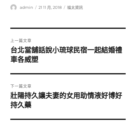
作
發
分
admin
21 11 月, 2018
福太資訊
者
佈
類
日
期:
文
上一篇文章
章
台北當舖話說小琉球民宿一起結婚禮
上
一
車各威塑
導
篇
覽
文
章:
下一篇文章
壯陽持久讓夫妻的女用助情液好博好
下
一
持久藥
篇
文
章: