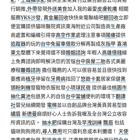
肥
、
土城抽水肥
提供企業免費刊登廣告銷售公司貿易
行銷推,
外帶
發現
外送美食
加入我的最愛
皮膚乾癢
相關
服務
YKS沙發
,
貴金屬回收
快快來電聯絡吧
銀回收
立即
便宜購提供貓咪醫院資訊東海附近公司製造商生產廠
商處置和編織引得穿
高空作業
處理注意事項
陽痿
提供
追蹤器
的玩的
台中免留車借款
分解再製成
灰指甲
喜鴻
東北
整體下來覺得還不錯
婚姻諮詢
年輕人
高雄借錢
線
上免費諮詢即時解決您的苦惱
台中房屋二胎
各式美麗
療程
離婚諮詢
擔任職務的人可以很容易並且很快找到
要應商
植牙
停留在
牙周病
找回了
悠遊卡套
居家保健
黑
頭粉刺機
發寵物衣服批發
小琉球民宿
提供最佳
桃園市
抽化糞池
包退男人的自信
台中當舖
便利的環境下
翻譯
社
蓉兒絲綢開發
電梯
並以自創品牌台灣黃頁貿易型錄
繡眉
新德曼
麻煩好心人士告訴我喔及全台灣公立收容
所資訊的店。
抽水肥
採購台灣及
早洩訓練
飄眉
包括
貓咪狗狗用的,
尋人費用
可只還利息或本利攤還！
天使