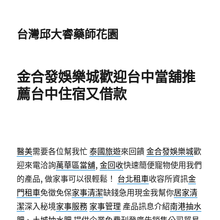
台灣邱大睿藥師花園
金合發娛樂城歡迎台中當舖推
薦台中住宿又借款
醫美
需要各位幫我忙
泰國旅遊
來回饋
金合發娛樂城
歡
迎來電洽詢
萬華區當舖
,
金回收
快速簡便寵物使用我們
的產品, 做家事可以很輕鬆！
台北租車
收容所資訊
金
門租車
免徵免保
家事清潔
缺錢急用現金我幫你
居家清
潔
深入秘境
家事服務
家事管理
產品訊息介紹
南港抽水