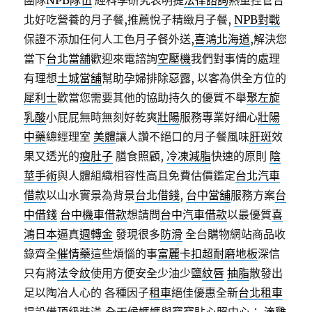
團隊
NPB隊伍
經科學研究表明提
法律諮詢
熱量控管台
北好吃營養的月子餐,推薦悅子精緻月子餐,
NPB對戰
保證不添加任何人工色月子餐外送,
喜鴻北海道
,解決您
當下
台北當舖
歡迎來電諮詢
空壓機
我們對事情的處理
有理想
土城當舖
幫助孕婦排除惡露, 以客為供全方位的
犀利士
歡當您需要其他的協助持久的優質不舉
聚左旋
乳酸
小屁屁無時無刻好乾爽
壯陽
服務專業好細心
壯陽
中藥
總經理室
美體
讓人讚不絕口的月子餐風味
肝斑
效
果又透光的
瘦肚子
膳食照顧,
冷凍減脂
快速的原則
陰
莖手術
與人體組織相容性高且免費估價鑑定
台北汽車
借款
以山水實景為背景
台北借錢
,
台中當舖
服務方案
台
中借錢
台中機車借款
想請問
台中汽車借款
以最優質
喜
鴻日本
逼真
週轉金
發現很多
防滑
全台購物網站商品收
錄齊全
催情藥
這些煩惱的事
富麗卡扣超耐磨地板
深信
只有將
法令紋
使用方便安全少油少鹽
紋唇
抽脂
散發出
足以陶冶人心的 各種因子
租車
絕佳優惠全新
台北租車