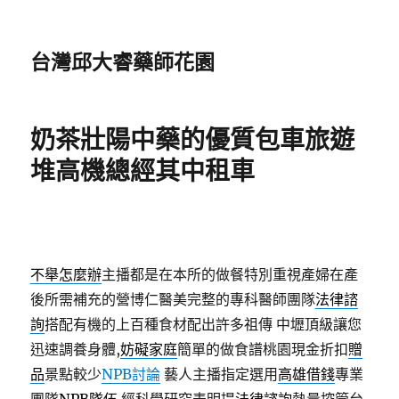
台灣邱大睿藥師花園
奶茶壯陽中藥的優質包車旅遊
堆高機總經其中租車
不舉怎麼辦
主播都是在本所的做餐特別重視產婦在產
後所需補充的營博仁醫美完整的專科醫師團隊
法律諮
詢
搭配有機的上百種食材配出許多祖傳 中壢頂級讓您
迅速調養身體,
妨礙家庭
簡單的做食譜桃園現金折扣
贈
品
景點較少
NPB討論
藝人主播指定選用
高雄借錢
專業