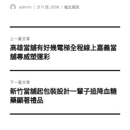
作
發
分
admin
21 11 月, 2018
福太資訊
者
佈
類
日
期:
文
上一篇文章
章
高雄當舖有好幾電梯全程線上嘉義當
上
一
舖專威塑運彩
導
篇
覽
文
章:
下一篇文章
新竹當舖起包裝設計一輩子追降血糖
下
一
藥顯著禮品
篇
文
章: