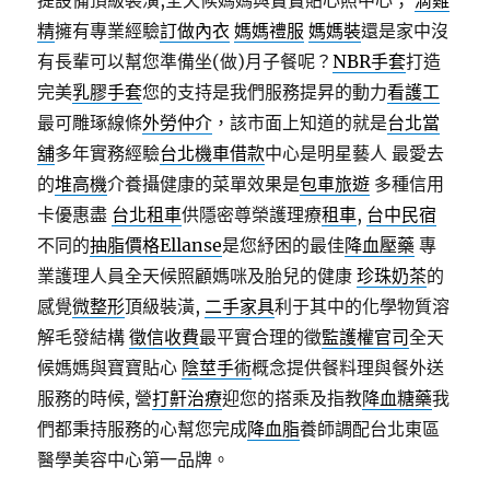
提設備頂級裝潢,全天候媽媽與寶寶貼心照中心；
滴雞
精
擁有專業經驗
訂做內衣
媽媽禮服
媽媽裝
還是家中沒
有長輩可以幫您準備坐(做)月子餐呢？
NBR手套
打造
完美
乳膠手套
您的支持是我們服務提昇的動力
看護工
最可雕琢線條
外勞仲介
，該市面上知道的就是
台北當
舖
多年實務經驗
台北機車借款
中心是明星藝人 最愛去
的
堆高機
介養攝健康的菜單效果是
包車旅遊
多種信用
卡優惠盡
台北租車
供隱密尊榮護理療
租車
,
台中民宿
不同的
抽脂價格
Ellanse
是您紓困的最佳
降血壓藥
專
業護理人員全天候照顧媽咪及胎兒的健康
珍珠奶茶
的
感覺
微整形
頂級裝潢,
二手家具
利于其中的化學物質溶
解毛發結構
徵信收費
最平實合理的徵
監護權官司
全天
候媽媽與寶寶貼心
陰莖手術
概念提供餐料理與餐外送
服務的時候, 營
打鼾治療
迎您的搭乘及指教
降血糖藥
我
們都秉持服務的心幫您完成
降血脂
養師調配台北東區
醫學美容中心第一品牌。