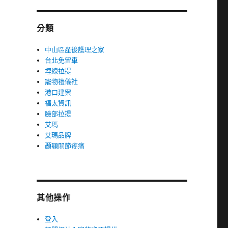
分類
中山區產後護理之家
台北免留車
埋線拉提
寵物禮儀社
港口建案
福太資訊
臉部拉提
艾瑪
艾瑪品牌
顳顎關節疼痛
其他操作
登入