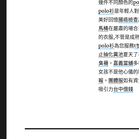
幾件不同顏色的
p
polo衫
是年輕人對
美好回憶
腸癌檢查
馬桶
在嚴肅的場合
的衣服,不管是成
polo衫
為您服務
t
止抽化糞池
夏天了
臭襪
。
嘉義當舖
多
女孩不是他心儀的
報
。
團體服
如有資
吸引力
台中借錢
文