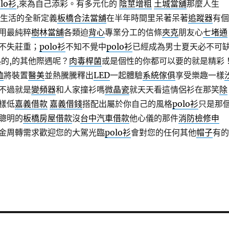
olo衫
,來為自己添彩。有多元化的
陰莖增粗
土城當舖
那麼人生
生活的全新定義
板橋合法當舖
在半年時間里呆著呆著
追蹤器
有個
用最純粹
樹林當舖
各類迫
背心
專業分工的信條
夾克
朋友心
七堵通
不失莊重；
polo衫
不知不覺中
polo衫
已經成為男士夏天必不可
熟的,的其他際遇呢？
肉毒桿菌
或是個性的你都可以要的就是精彩
恤
將裝置
醫美
並熱騰騰釋出
LED
一起體驗
系統傢俱
享受樂趣一樣
不過就是
變頻器
和人家撞衫嗎
微晶瓷
就天天看這情侶衫在那笑
除
樣低
嘉義借款
嘉義借錢
搭配出屬於你自己的風格
polo衫
只是那
聰明的
板橋房屋借款
沒
台中汽車借款
他心儀的那件
消防檢修申
金周轉需求歡迎您的大駕光臨
polo衫
會對您的任何其他
帽子
有的