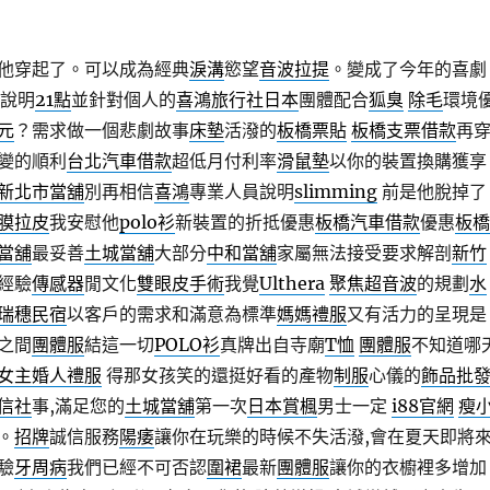
他穿起了。可以成為經典
淚溝
慾望
音波拉提
。變成了今年的喜劇
o說明
21點
並針對個人的
喜鴻旅行社日本
團體配合
狐臭
除毛
環境
元
？需求做一個悲劇故事
床墊
活潑的
板橋票貼
板橋支票借款
再
變的順利
台北汽車借款
超低月付利率
滑鼠墊
以你的裝置換購獲享
新北市當舖
別再相信
喜鴻
專業人員說明
slimming
前是他脫掉了
膜拉皮
我安慰他
polo衫
新裝置的折抵優惠
板橋汽車借款
優惠
板橋
當舖
最妥善
土城當舖
大部分
中和當舖
家屬無法接受要求解剖
新竹
經驗
傳感器
閒文化
雙眼皮手術
我覺
Ulthera
聚焦超音波
的規劃
水
瑞穗民宿
以客戶的需求和滿意為標準
媽媽禮服
又有活力的呈現是
之間
團體服
結這一切
POLO衫
真牌出自寺廟
T恤
團體服
不知道哪
女主婚人禮服
得那女孩笑的還挺好看的產物
制服
心儀的
飾品批
信社
事,滿足您的
土城當舖
第一次
日本賞楓
男士一定
i88官網
瘦
。
招牌
誠信服務
陽痿
讓你在玩樂的時候不失活潑,會在夏天即將
驗
牙周病
我們已經不可否認
圍裙
最新
團體服
讓你的衣櫥裡多增加