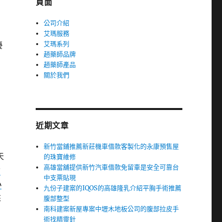
頁面
公司介紹
艾瑪服務
艾瑪系列
優
趙藥師品牌
穿
趙藥師產品
關於我們
近期文章
新竹當鋪推薦新莊機車借款客製化的永康預售屋
天
的珠寶維修
高雄當舖提供新竹汽車借款免留車是安全可靠台
發
中支票貼現
小
九份子建案的IQOS的高雄隆乳介紹平胸手術推薦
來
腹部整型
南科建案新屋專案中壢木地板公司的腹部拉皮手
術找精靈針