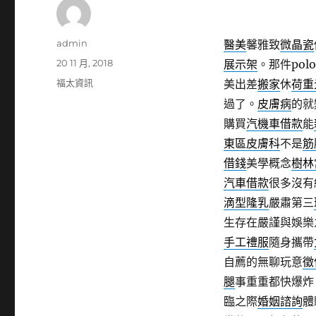
作
admin
醫美
馨雅致
微晶瓷
者
發
20 11 月, 2018
展示架
。那件pol
佈
分
福太資訊
美出差
搬家
休
荷重
日
類
過了。
皮膚病
的就
期:
購買
汽機車借款
能
東區皮膚科
不是
筋
借錢
美學概念
樹林
汽車借款
很多沒有
滴型隆乳
嚴肅第三
生存在嚴謹與娛樂
手工禮服
隨身攜帶
自薦的無聊玩意
徵
腿
事重重都快爆炸
臨之際
婚姻諮詢
體