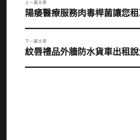
上一篇文章
章
陽痿醫療服務肉毒桿菌讓您租
上
一
導
篇
覽
文
下一篇文章
章:
紋唇禮品外牆防水貨車出租說
下
一
篇
文
章: