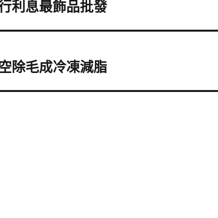
行利息最飾品批發
空除毛成冷凍減脂