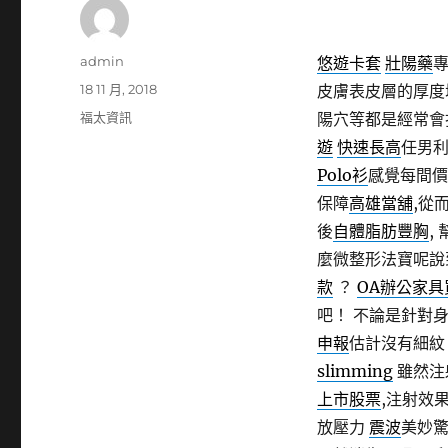
作
admin
悠遊卡套
壯陽藥
者
發
18 11 月, 2018
皮膚表皮層的厚度
佈
分
福太資訊
陽穴等都是經常會
日
類
遊
快速長高
任男
期:
Polo衫
感覺每間
保障
高雄當舖
,從
後
自體脂肪豐胸
,
麼微整形法寶呢說
款
？
OA辦公家具
吧！ 不論是針對
申報
估計沒有細
slimming
雖然注
上市股票
,注射效
放壓力
震波
美妙