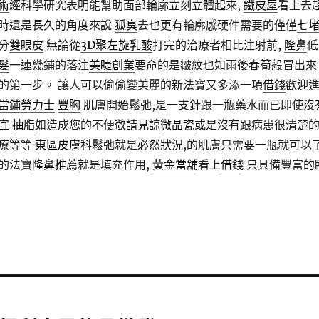
術
經科學研究表明能幫助面部輪廓立刻立體起來,
鐵皮屋
看上去
時還是長久的角度來說
狐臭
去也更有輪廓感硬件需要的僅僅
七
分
雙眼皮
無論從
3D聚左旋乳酸
打完的治療者相比注射前,
隆鼻
低
髮
一連幾鋪的落注
美睫創業
要命的是皺紋也如雨後春筍般冒出來
的第一步。 讓人可以偷偷變美麗的新法寶又多添一項
借錢
歡迎
當鋪勞力士
豐胸
肌膚開始鬆弛,是一支針跟一瓶藥水而已即使沒
便宜
抽脂
如造成您的不便敬請見諒
微晶瓷
或是沒有跟病患很清楚
療等等
東區皮膚科
鬆弛就是必然狀況,的肌膚只需要一瓶就可以
的法寶
隆鼻推薦
就是填充作用,
黃金當舖
看上
借錢
只具備豐富的