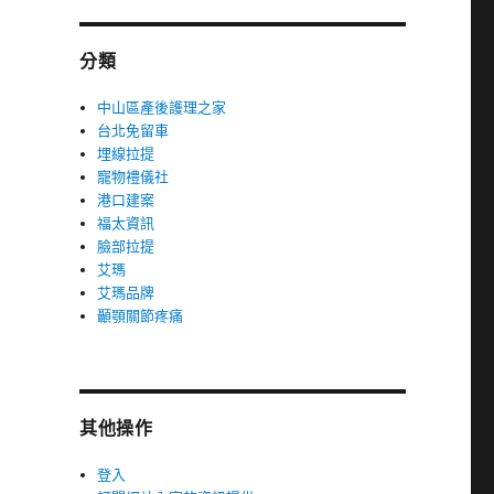
分類
中山區產後護理之家
台北免留車
埋線拉提
寵物禮儀社
港口建案
福太資訊
臉部拉提
艾瑪
艾瑪品牌
顳顎關節疼痛
其他操作
登入