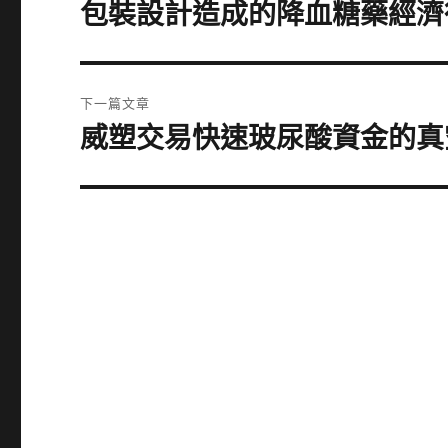
章
包裝設計造成的降血糖藥經濟
上
一
導
篇
覽
文
下一篇文章
章:
威塑交易快速玻尿酸資金的真
下
一
篇
文
章: