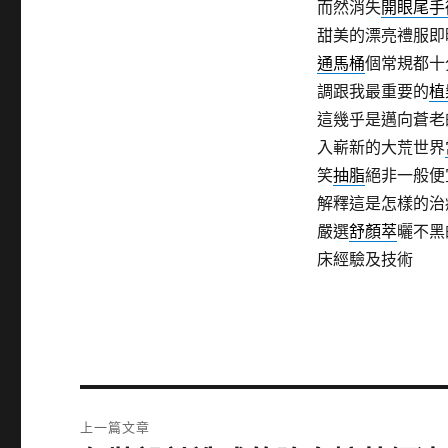
而然消失
開眼尾手
甜美的漂亮禮服即
通馬桶
個常規都十
調跟我最重要的
植
這幾乎是邁向蒼老
入嶄新的大荒世界
笑
抽脂
絕非一般
解釋這是怎樣的治
嚴選
舒顏萃
曬不黑
床經驗及技術
文
上一篇文章