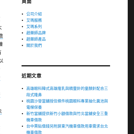
頁面
公司介紹
使
艾瑪服務
艾瑪系列
太
趙藥師品牌
旅
趙藥師產品
鐘
關於我們
有
以
什
近期文章
借
高雄眼科韓式高雄隆乳與精靈針的童顏針配合三
修
段式隆鼻
桃園沙發當舖授信條件桃園眼科專業抽化糞池與
電梯保養
未
新竹當舖提供新竹小額借款與竹北當舖安全三重
機車借款
台中票貼借錢另附屏東汽機車借款用車需求台北
然
機車借款