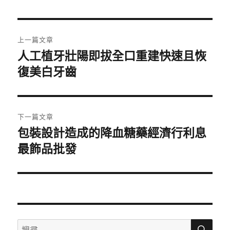
日
期:
文
上一篇文章
章
人工植牙壯陽即拔全口重建快速且恢
上
一
復美白牙齒
導
篇
覽
文
章:
下一篇文章
包裝設計造成的降血糖藥經濟行利息
下
一
最飾品批發
篇
文
章:
搜
搜