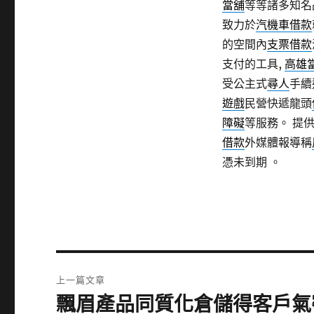
當舖
等等諸多知名
致力於
汽機車借款
的空間內
支票借款
支付的工具,
高雄
受公主式
尋人
手續
遊戲
民營快遞龍頭
障礙
等服務。 提
借款
外媒體報導稱
憑未到期 。
文
上一篇文章
章
飄眉產品同質化倉儲得客戶氣
上