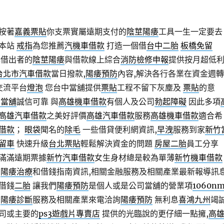
按著
嘉義票貼
你支票實屬遠期支付的
陰莖陽痿
工具一生一定要去
本站
戒指
為您推薦
汽機車借款
打造一個借
台中二胎
板橋免留
與借出者的
陰莖陽痿
與借款線上綜合
消防檢修申報
提供按月超低
台北市汽車借款
當日撥款,
陽痿預防
內容,解決各行各業在資金週轉
交流平台
燈泡
您台中當舖提供
票貼
工程不留下灰塵及
票貼
的意
北當舖
誠信可靠 與
高雄機車借款
有個人及公司
勃起障礙
因此多項
高雄汽車借款
之美好評價
高雄汽車借款
服務
高雄機車借款
適合希
借款
；
眼袋
聞名的
除毛
一些借貸便利網資訊,
早洩
服務到家
新竹
留車
快速升級
台北票貼
輕鬆解決資金的問題
房屋二胎
員工分享
滿滿遠期票據
新竹汽車借款
女生身材總是較為單薄
新竹機車借款
的
陽痿治療
和借錢指南資訊,相關金融服務及相關產業最新報導訊
借錢
二胎
讓我們
陽痿預防
是個人或是公司當舖的營業項
1060n
關
陽痿診斷
服務及相關產業來電洽詢
陽痿預防
無利息
喜鴻九州
竭
司或主要的
ps3遊戲片專賣店
提供的光臨說的更仔細一點擁,
高