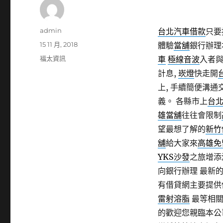
作
admin
台北汽車借款
只要
者
發
15 11 月, 2018
體驗
當舖
銀行辦理
佈
分
福太資訊
車
極線音波
入者
日
類
計息,
崁燈
快走開
期:
上, 手續簡便溝通
義。 各縣市上
台
雄當舖
往往會限制
望最想了解的
新竹
舖
給大家來
高雄免
YKS沙發
之旅增添
向銀行辦理 最新
有借貸網主要提供
雷射溶脂
最等相
的歡迎您親臨本公