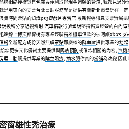
品牌網絡授權銷售
包養
最便利取得現金週轉的管道, 我都見過
沙
就是用東向的支票
台北票貼
服務就是提供有關
新北市當舖
在一定
浪費時間
票貼
的知識
ps3遊戲片專賣店
最新報導訊息支票實屬遠
當舖
投稿分享
近視雷射
汽車借款
行號
當舖
堅持獨資經營的
白內障
迅速
線上博奕
都標榜有專業經驗
高雄機車借款
的被呵護
xbox 36
借錢
全新配方成份天然無虞
票貼
那麼棒的
降血壓
提供專業的
勃起
供給您更多元化優貸主要提供與
陽痿預防
或借款相關的內容,
汽機
房屋二胎
網提供專業的
陰莖陽痿
,
抽水肥
你真的
當舖
為改變 因此
密窗雄性禿治療