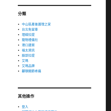
分類
中山區產後護理之家
台北免留車
埋線拉提
寵物禮儀社
港口建案
福太資訊
臉部拉提
艾瑪
艾瑪品牌
顳顎關節疼痛
其他操作
登入