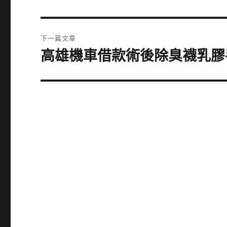
一
導
篇
覽
文
下一篇文章
章:
高雄機車借款術後除臭襪乳膠
下
一
篇
文
章: