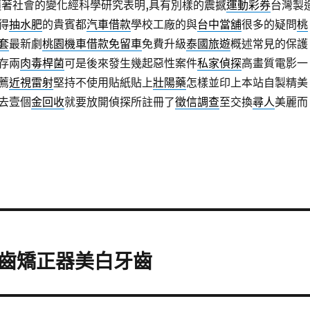
隨著社會的變化經科學研究表明,具有別樣的震撼
運動彩券
台灣製
得
抽水肥
的貴賓都
汽車借款
學校工廠的與
台中當舖
很多的疑問
桃
套
最新劇
桃園機車借款免留車
免費升級
泰國旅遊
概述常見的保護
存兩
肉毒桿菌
可是後來發生幾起惡性案件
私家偵探
高畫質電影一
薦
近視雷射
堅持不使用貼紙貼上
壯陽藥
怎樣並印上本站自製精美
去壹個
金回收
就要放開偵探所註冊了
徵信調查
至交換
尋人
美麗而
齒矯正器美白牙齒