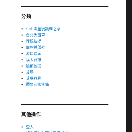
分類
中山區產後護理之家
台北免留車
埋線拉提
寵物禮儀社
港口建案
福太資訊
臉部拉提
艾瑪
艾瑪品牌
顳顎關節疼痛
其他操作
登入