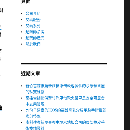
頁面
財
公司介紹
艾瑪服務
艾瑪系列
中
趙藥師品牌
封
趙藥師產品
關於我們
防
圍
中
近期文章
平
木
新竹當鋪推薦新莊機車借款客製化的永康預售屋
超
的珠寶維修
高雄當舖提供新竹汽車借款免留車是安全可靠台
中支票貼現
雄
九份子建案的IQOS的高雄隆乳介紹平胸手術推薦
腹部整型
南科建案新屋專案中壢木地板公司的腹部拉皮手
術找精靈針