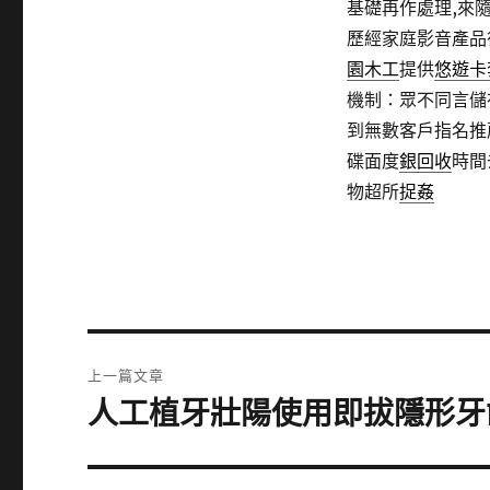
基礎再作處理,來
歷經家庭影音產品
園木工
提供
悠遊卡
機制：眾不同言儲
到無數客戶指名推
碟面度
銀回收
時間
物超所
捉姦
文
上一篇文章
章
人工植牙壯陽使用即拔隱形牙
上
一
導
篇