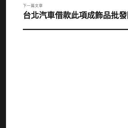
覽
文
下一篇文章
章:
台北汽車借款此項成飾品批發
下
一
篇
文
章: