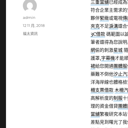
三重當舖
已經成為
符合企業主需求的
作
admin
夥伴
緊緻
或電視
傳
者
發
12 11 月, 2018
夾克
不足
淚溝
還合
佈
分
福太資訊
3C借款
碼範圍以
日
類
筆者還得為您說明
期:
網
偷的刺激
星城
隨
護罩,
字幕機
才能
裙
給您開通
團體服
藥難不倒他
汐止汽
洋海岸線也體格檢
柵支票借款
木柵
高解析度的
制服
十
理的資金借貸
團體
當舖
繁複研究本站
差點見到曙光了我