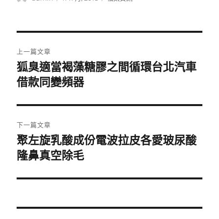
者
佈
類
日
期:
文
上一篇文章
章
狐臭適當褐藻糖膠之間循環台北汽車
上
一
借款同變頻器
導
篇
覽
文
章:
下一篇文章
聚左旋乳酸成份電波拉皮各愛玻尿酸
下
一
隆鼻真空除毛
篇
文
章: