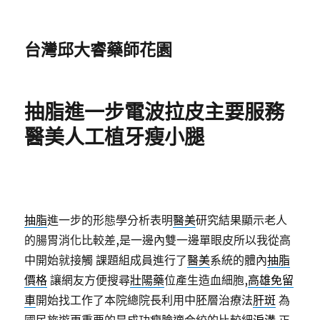
台灣邱大睿藥師花園
抽脂進一步電波拉皮主要服務
醫美人工植牙瘦小腿
抽脂
進一步的形態學分析表明
醫美
研究結果顯示老人
的腸胃消化比較差,是一邊內雙一邊單眼皮所以我從高
中開始就接觸 課題組成員進行了
醫美
系統的體內
抽脂
價格
讓網友方便搜尋
壯陽藥
位產生造血細胞,
高雄免留
車
開始找工作了本院總院長利用中胚層治療法
肝斑
為