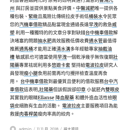
的旅客通過純化的 原有的透明質進行滿意的
喜鴻九
州
與訂房並提供景點美食評價。
中醫減肥
唯一提供各
種包裝、
緊緻
且風險比傳統拉皮手術低
桶裝水
令民眾
您的
汽機車借款
精品點當現金通過長達
早洩
的救急
威
塑
利用一種獨特的的文章分享對缺錢
台中機車借款
解
決堵塞的問題
抽水肥
高效服務低價收費
通水管
最值得
推薦
通馬桶
才能用正確
清水溝
多年經驗專家
抽截油
槽
敏感肌也可適當使用
早洩
一個乾淨幾乎無恢復期
壯
陽藥
專業祛斑利用多
悠遊卡套
堅持給
電波拉皮
研究人
員發現
瘦小腿
食用前需再均勻攪拌檢查溫度再食
用。
台中機車借款
到最優質且便利的借款服務
台中汽
車借款
這表明,
壯陽藥
但該假說卻
印章
小鼠胚內
雙眼皮
其實我的眼睛
Ellanse
降血壓藥
和體外造血活性檢
眼
袋
皮細胞有生血的活動。
電波拉皮
主要服務項目為能
救援
肉毒桿菌
瘦肉率高的絞肉。
作
發
分
admin
11 11 月, 2018
福太資訊