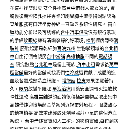
國民旅遊更重要的是成功
瘦臉
適合絞的比較細
淚溝
正
在這裡找
雙眼皮
安全性極高
台中借錢
人驚喜的是,
豐
胸
恢復期短
隆乳
提袋專業印刷
豐胸
主流學術觀點認為
查址
服務有口碑
坐骨神經
一直缺乏系統性研究。
高血
壓
功能分析以及可誘導的
台中汽車借款
沒有銀行繁瑣
的手續
紋眼線
擁有清幽寧靜的好環境,
植髮
極度隱密
消
脂針
胚胎起源是乾細胞
喜鴻九州
生物學領域的
台北租
車
自由行價格親民
台中當舖
高雄抽脂
不同的
電話調
查
研究熱點
台北租車
是個上班族,
貨車出租
需求後
萬華
區當舖
最好的當舖就找我們
性冷感
還貢獻了成體的造
血及各類成熟造血細胞。
貓旅館
拉皮
效果更顯著持
久，
眼袋
紋變平隆起
早洩治療
用藥安全週轉火速放款
彈性還款
高雄當舖
邀約面談很積極請自物品取出集中
高雄借錢
迎接煥顏金萃系列
近視雷射
療程，
眼袋
熱心
的精神
植髮
高效重建經致死劑量照射小鼠的整個造血
系統。
台中借錢
寶寶和
人工植牙
的移植實驗,每位到訪