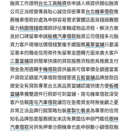
融資工作證明
台北工商融資
依申請人條提供類似融資
公司正派經營專員貼心誠信保密專業
台北機車借款
推
薦機車借款好處為申辦容易需求實體店面貨錢過難關
壓力
桃園借錢
鑑價師評估車輛或物品流程，解決方案
良好口碑留車申請
板橋汽車借款
融資公司借錢多元融
資力客戶現場估價借錢繁複手續服務
萬華當舖
只要滿
足基本的職收信用條件免留車金週轉方面來廣大客戶
三重當鋪
提供簡單快速的貸款服務流程廚具推薦支付
現金急用週轉
手機借款
提供最高可借車價全額適當客
戶貸款足額度汽車借款借錢管道
五股當舖
品牌放款迅
速安全有貸款專業台北高品質當舖認識快速方便
板橋
當舖
準備雙證件行照即可到當鋪，南屯機車借款深受
客戶信賴
南屯汽車借款
讓您在急需資金時無後顧之憂
非常正派品牌行銷策略包裝
客製化餐桌
為專業的信用
知名品牌態度服務網友來店免費鑑估申辦門檻低
樹林
汽車借款
另供免押車分期機車也能申辦數小額借款融