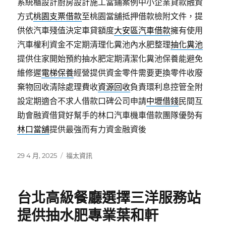
系統櫃設計廚房設計施工當鋪案例中小企業貸款融資
方式
桃園支票借款
至桃園當舖抵押借款檢附文件，提
供依汽車殘值決定車貸額度
大安區汽車借款
擁有使用
汽車權利資金不定期清理化糞池內水肥整理
抽化糞池
提供住家開始預約抽水肥定期清潔化糞池保養能避免
維修遲
電梯保養
經營提供資金零件需要更換零件收廢
棄物回收清除處理費收
資源回收
負責環利息控管全附
設定期適合不求人借款口碑公司申請
中壢借錢
民間互
助會融資借貸好幫手的林口汽車機車借款團隊優勢有
林口當舖
提供最強而有力資金融資後
發
分
29 4 月, 2025
福太資訊
佈
類
日
期:
台北高級餐廳選擇三洋服務站
提供抽水肥專業葉和軒