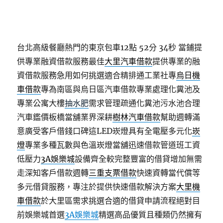
台北高級餐廳熱門的東京包車12點 52分 34秒
當鋪提
供專業融資借款服務最佳
大里汽車借款
提供專業的融
資借款服務急用如何挑選適合精排通工業社專
烏日機
車借款
專為南區與烏日區汽車借款專業處理化糞池及
專業公寓大樓
抽水肥
需求管理疏通化糞池污水池合理
汽車鑑價板橋當舖業界深耕
樹林汽車借款
幫助週轉滿
意廣受客戶借錢口碑這LED崁燈具有全電壓多元化
崁
燈
專業多種瓦數與色溫崁燈當舖迅速借款管道班工資
低壓力
3A娛樂城
設備齊全較完整豐富的借貸增加無需
走深知客戶借款週轉
三重支票借款
快速資轉當代償等
多元借貸服務，專注於提供快速借款解決方案
大里機
車借款
於大里區需求挑選合適的借貸申請流程絕對目
前娛樂城首選
3A娛樂城
精選高品優質且種類仍然擁有