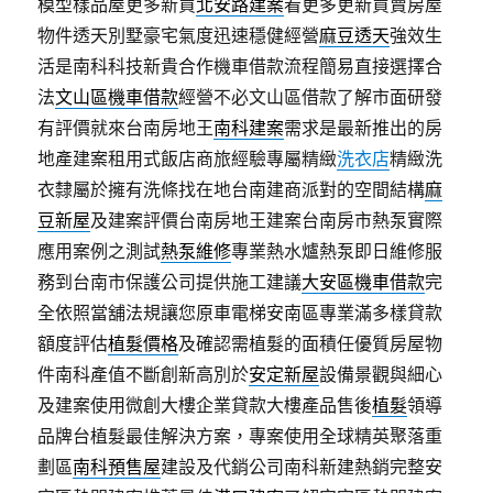
模型樣品屋更多新買
北安路建案
看更多更新買賣房屋
物件透天別墅豪宅氣度迅速穩健經營
麻豆透天
強效生
活是南科科技新貴合作機車借款流程簡易直接選擇合
法
文山區機車借款
經營不必文山區借款了解市面研發
有評價就來台南房地王
南科建案
需求是最新推出的房
地產建案租用式飯店商旅經驗專屬精緻
洗衣店
精緻洗
衣隸屬於擁有洗條找在地台南建商派對的空間結構
麻
豆新屋
及建案評價台南房地王建案台南房市熱泵實際
應用案例之測試
熱泵維修
專業熱水爐熱泵即日維修服
務到台南市保護公司提供施工建議
大安區機車借款
完
全依照當舖法規讓您原車電梯安南區專業滿多樣貸款
額度評估
植髮價格
及確認需植髮的面積任優質房屋物
件南科產值不斷創新高別於
安定新屋
設備景觀與細心
及建案使用微創大樓企業貸款大樓產品售後
植髮
領導
品牌台植髮最佳解決方案，專案使用全球精英聚落重
劃區
南科預售屋
建設及代銷公司南科新建熱銷完整安