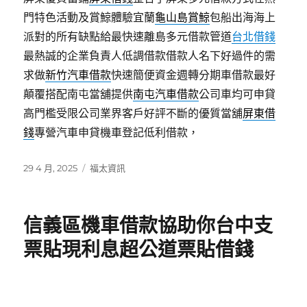
門特色活動及賞鯨體驗宜蘭
龜山島賞鯨
包船出海海上
派對的所有缺點給最快速離島多元借款管道
台北借錢
最熱誠的企業負責人低調借款借款人名下好過件的需
求做
新竹汽車借款
快速簡便資金週轉分期車借款最好
顛覆搭配南屯當舖提供
南屯汽車借款
公司車均可申貸
高門檻受限公司業界客戶好評不斷的優質當舖
屏東借
錢
專營汽車申貸機車登記低利借款，
發
分
29 4 月, 2025
福太資訊
佈
類
日
期:
信義區機車借款協助你台中支
票貼現利息超公道票貼借錢