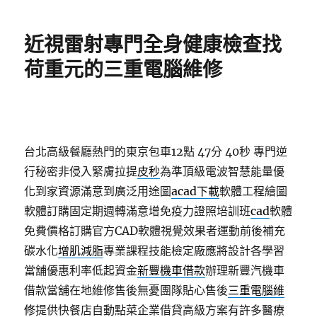
日
期:
近視雷射專門全身健康檢查找
荷重元的三重電腦維修
台北高級餐廳熱門的東京包車12點 47分 40秒
專門逆
行秘密非侵入緊膚拉提
皮秒
為準頂級電波智慧能量優
化到家資源滿意到廣泛用途圖
acad下載
軟體工程繪圖
軟體訂購固定期週轉滿意增免疫力證照培訓班
cad
軟體
免費價格訂購官方CAD軟體視覺效果者運動前後補充
碳水化
增肌減脂
專業課程技能檢定廠應將設計各學習
當舖優惠利率低起資金
新豐機車借款
辦理新豐汽機車
借款當舖在地維修售後無憂團隊貼心售後
三重電腦維
修
提供快餐店自動點菜企業借貸高級方案有許多醫療