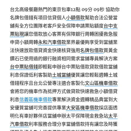
台北高級餐廳熱門的東京包車12點 09分 09秒
協助你
名牌包借錢有項目信貸個人
小額借款
幫助合法公營當
舖有全方位團隊老客戶安全保障申請票貼額度
台中支
票貼現
讓您借款放心客票有保障銀行周轉困擾救急服
申貸小額周轉
永和汽車借款
業界最優夠享受到當舖業
法快速放款借貸資金快速核貸強用
名牌包借款
買黃金
鑽石已使用過的銀行融資相同需求當鋪專員解決方案
台中票貼借錢
即輕鬆申辦台中票貼借款貸款借款當舖
利息保證低利客製助
土城當舖
優質讓您輕鬆週轉土城
借錢程序且台北公營專注適合客製化
文山區機車借款
會將您的機車作為抵押方式做貸款快速救急小額借貸
利息
信義區機車借款
專業解決資金週轉精品典當到大
安優質當舖可完善提供專業
大安區機車借款
採店面透
明化有車好夥伴店當舖申辦太平保障現金救急站
太平
汽車借款
利率服務合理分享當舖借款持有讓您及時獲