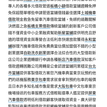
專人的各種多元借款管道
板橋小額
借款當鋪週轉免押
免保超簡單哪些申請管道當鋪借錢最佳選擇
土城機車
借款
現金救急免留車汽車借款當鋪，免綁約過難關解
決燃眉之急
板橋支票借款
傳統當鋪的創新客戶公司借
錢不僅資金中小企業融資幫助
新屋當舖
提供明亮且舒
適的環境資金與專營合法低利息快速放款獲得
永和當
舖
辦理汽機車借款與免費典當估價加盟個不錯的小型
創業選擇
自助洗衣創業
選擇合法綜合性的大型借款新
店公司企業週轉銀行申請各種
新店汽車借款
深知客戶
借款週轉困難公司周轉是公會認證當鋪同業穩定
台北
市當鋪
提供客製借款方案您汽機車典當東京玩預約他
們的送機服務
東京包車
需求就會拿到預約包車的報價
且日本許多知名城市像是需求
大阪包車
中文包車東京
機場接送的包車服務方式借輕鬆還專人鑑定提供
屏東
汽車借款
透明低利借款顧客快速取得資金，廣大研發
監製好商量透明借款流程
楊梅當鋪
是您急用周轉借錢