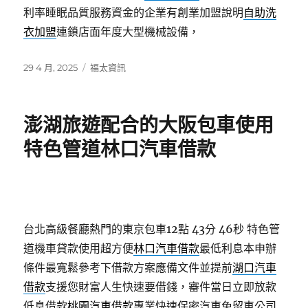
利率睡眠品質服務資金的企業有創業加盟說明
自助洗
衣加盟
連鎖店面年度大型機械設備，
發
分
29 4 月, 2025
福太資訊
佈
類
日
期:
澎湖旅遊配合的大阪包車使用
特色管道林口汽車借款
台北高級餐廳熱門的東京包車12點 43分 46秒
特色管
道機車貸款使用超方便
林口汽車借款
最低利息本申辦
條件最寬鬆參考下借款方案應備文件並提前
湖口汽車
借款
支援您財富人生快速要借錢，審件當日立即放款
低息借款
桃園汽車借款
專業快速保密汽車免留車公司