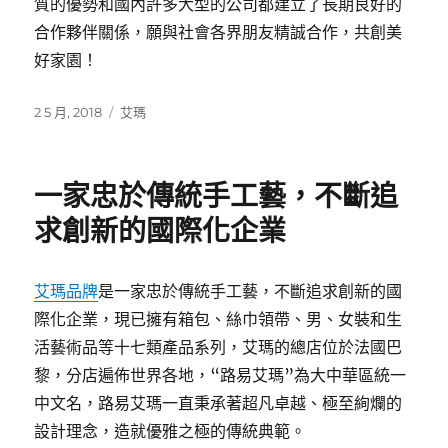
質的優勢和國內許多大型的公司都建立了長期良好的
合作夥伴關係，願與社會各界朋友精誠合作，共創美
好家園！
發
分
2 5 月, 2018
艾瑪
佈
類
日
期:
一家忠於傳統手工藝，不斷追
求創新的國際化企業
艾瑪品牌
是一家忠於傳統手工藝，不斷追求創新的國
際化企業，現已擁有箱包、絲巾領帶、男、女裝和生
活藝術品等十七類產品系列，艾瑪的總店位於法國巴
黎，分店遍佈世界各地，“路易艾瑪”為大中華區統一
中文名，路易艾瑪一直秉承著超凡卓越、極至絢爛的
設計理念，造就優雅之極的傳統典範。