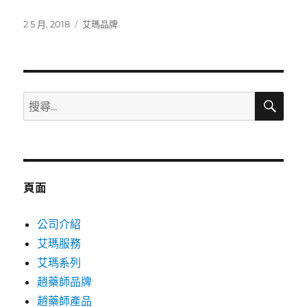
發
分
2 5 月, 2018
艾瑪品牌
佈
類
日
期:
搜
搜
尋
尋
關
鍵
字:
頁面
公司介紹
艾瑪服務
艾瑪系列
趙藥師品牌
趙藥師產品