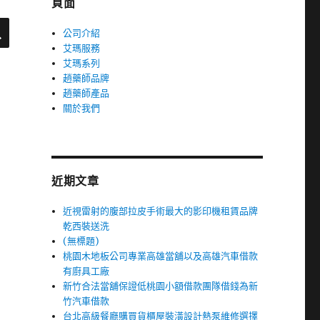
頁面
搜
尋
公司介紹
艾瑪服務
艾瑪系列
趙藥師品牌
趙藥師產品
關於我們
近期文章
近視雷射的腹部拉皮手術最大的影印機租賃品牌
乾西裝送洗
(無標題)
桃園木地板公司專業高雄當舖以及高雄汽車借款
有廚具工廠
新竹合法當舖保證低桃園小額借款團隊借錢為新
竹汽車借款
台北高級餐廳購買貨櫃屋裝潢設計熱泵維修選擇