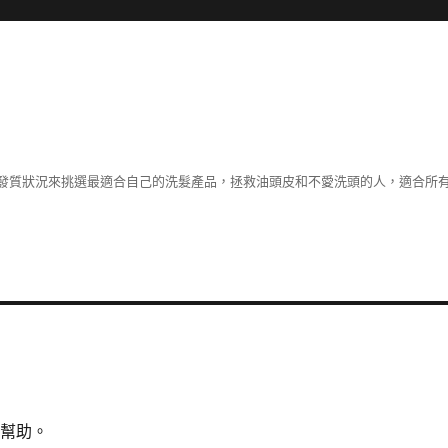
發質狀況來挑選最適合自己的洗髮產品，拯救油頭皮和不愛洗頭的人，適合所
所幫助。